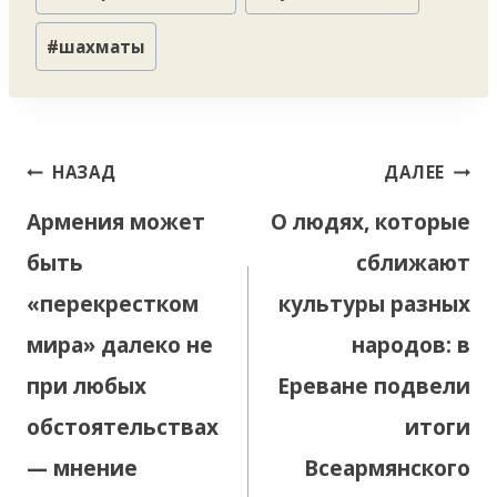
записи:
#
шахматы
Навигация
НАЗАД
ДАЛЕЕ
по
Армения может
О людях, которые
записям
быть
сближают
«перекрестком
культуры разных
мира» далеко не
народов: в
при любых
Ереване подвели
обстоятельствах
итоги
— мнение
Всеармянского