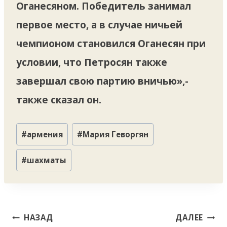
Оганесяном. Победитель занимал
первое место, а в случае ничьей
чемпионом становился Оганесян при
условии, что Петросян также
завершал свою партию вничью»,-
также сказал он.
Метки
#
армения
#
Мария Геворгян
записи:
#
шахматы
Навигация
НАЗАД
ДАЛЕЕ