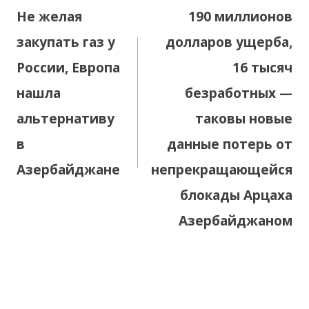
по
Не желая
190 миллионов
записям
закупать газ у
долларов ущерба,
России, Европа
16 тысяч
нашла
безработных —
альтернативу
таковы новые
в
данные потерь от
Азербайджане
непрекращающейся
блокады Арцаха
Азербайджаном