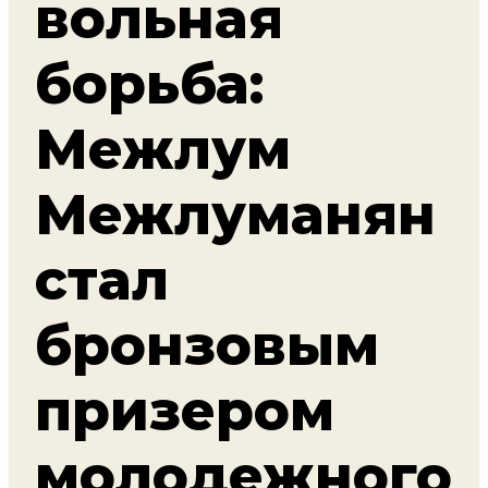
вольная
борьба:
Межлум
Межлуманян
стал
бронзовым
призером
молодежного