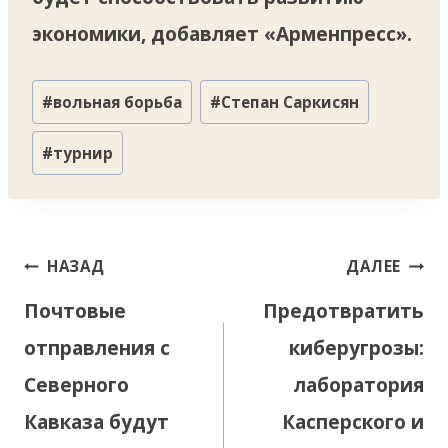
экономики, добавляет «Арменпресс».
Метки
#
вольная борьба
#
Степан Саркисян
записи:
#
турнир
Навигация
НАЗАД
ДАЛЕЕ
по
Почтовые
Предотвратить
записям
отправления с
киберугрозы:
Северного
лаборатория
Кавказа будут
Касперского и