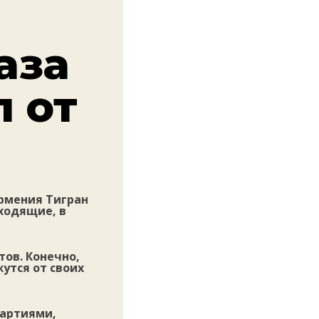
аза
 от
рмения Тигран
ходящие, в
тов. Конечно,
утся от своих
партиями,