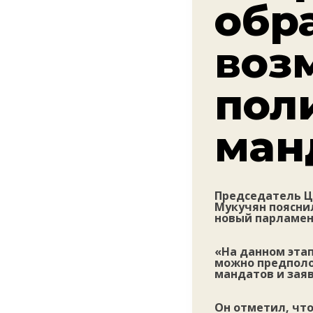
обр
воз
пол
ман
Председатель Ц
Мукучян пояснил
новый парламент
«На данном этап
можно предполо
мандатов и заяв
Он отметил, чт