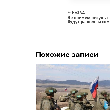
Навигация
НАЗАД
Не примем результа
по
будут развеяны сом
записям
Похожие записи