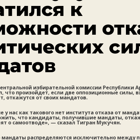
атился к
можности отк
итических сил
датов
ентральной избирательной комиссии Республики А
, что произойдет, если две оппозиционные силы, в
, откажутся от своих мандатов.
е у нас как такового нет института отказа от манда
жить, что кандидаты, получившие мандаты, откаж
ят о самоотводе», — сказал Тигран Мукучян.
о мандаты распределяются исключительно между 