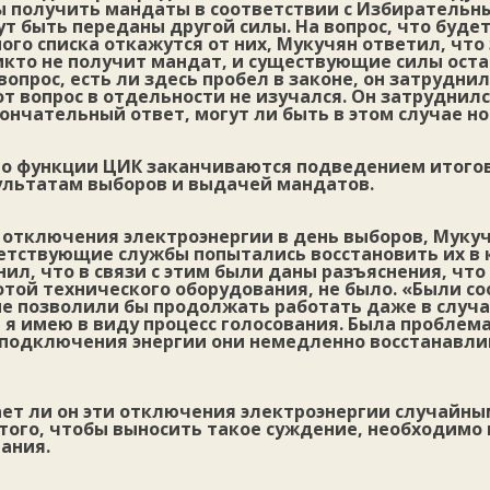
 получить мандаты в соответствии с Избирательн
т быть переданы другой силы. На вопрос, что будет
го списка откажутся от них, Мукучян ответил, что 
икто не получит мандат, и существующие силы оста
вопрос, есть ли здесь пробел в законе, он затрудни
от вопрос в отдельности не изучался. Он затруднил
нчательный ответ, могут ли быть в этом случае н
то функции ЦИК заканчиваются подведением итого
ультатам выборов и выдачей мандатов.
 отключения электроэнергии в день выборов, Мукуч
ветствующие службы попытались восстановить их в
нил, что в связи с этим были даны разъяснения, что
отой технического оборудования, не было. «Были 
ые позволили бы продолжать работать даже в случ
 я имею в виду процесс голосования. Была проблем
е подключения энергии они немедленно восстанавли
ает ли он эти отключения электроэнергии случайн
 того, чтобы выносить такое суждение, необходимо
ания.