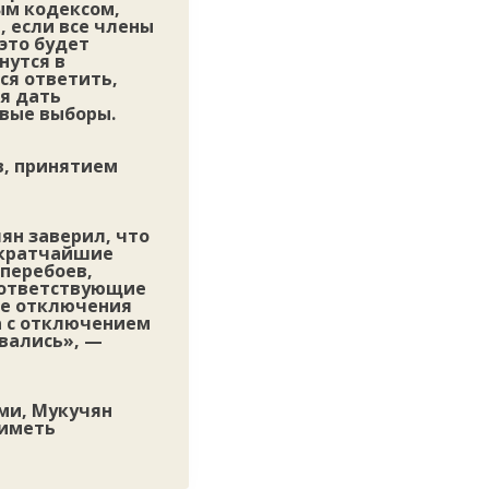
ым кодексом,
, если все члены
это будет
нутся в
лся ответить,
ся дать
овые выборы.
в, принятием
ян заверил, что
 кратчайшие
 перебоев,
соответствующие
ае отключения
а с отключением
вались», —
ыми, Мукучян
 иметь