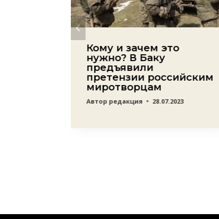
рия:
Кому и зачем это
тры
нужно? В Баку
предъявили
ра
претензии российским
миротворцам
23
Автор
редакция
28.07.2023