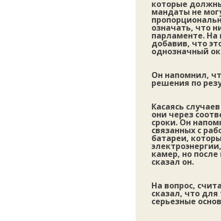
которые должны
мандаты не могу
пропорционально
означать, что н
парламенте. На 
добавив, что эт
однозначный око
Он напомнил, ч
решения по рез
Касаясь случаев
они через соот
сроки. Он напом
связанных с раб
батареи, котор
электроэнергии,
камер, но посл
сказал он.
На вопрос, счит
сказал, что для
серьезные основ