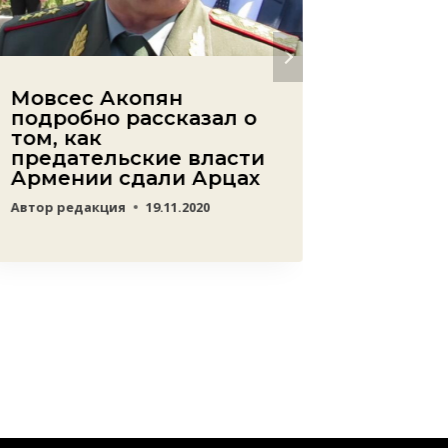
Мовсес Акопян
В ожи
подробно рассказал о
побед
том, как
спорт
предательские власти
участие
Армении сдали Арцах
Европе
Крако
Автор
редакция
19.11.2020
Автор
ред