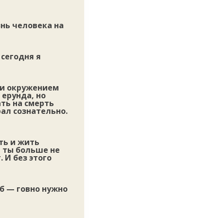
знь человека на
 сегодня я
 и окружением
 ерунда, но
ть на смерть
ал сознательно.
ть и жить
а ты больше не
 И без этого
об — говно нужно