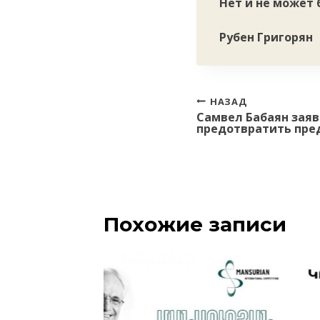
Нет и не может
Рубен Григорян
Навигация
НАЗАД
Самвел Бабаян заяв
по
предотвратить пред
записям
Похожие записи