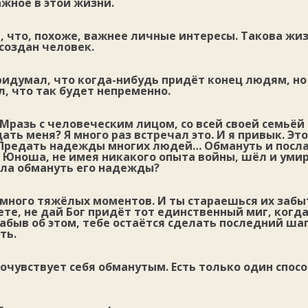
ажное в этой жизни.
, что, похоже, важнее личные интересы. Такова жи
 создан человек.
придумал, что когда-нибудь придёт конец людям, но
, что так будет непременно.
Мразь с человеческим лицом, со всей своей семьёй
ать меня? Я много раз встречал это. И я привык. Это
 Предать надежды многих людей… Обмануть и посла
 Юноша, не имея никакого опыта войны, шёл и умир
гла обмануть его надежды?
 много тяжёлых моментов. И ты стараешься их забы
ете, не дай Бог придёт тот единственный миг, когд
быв об этом, тебе остаётся сделать последний шаг.
ть.
почувствует себя обманутым. Есть только один спос