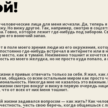
ой!
 человеческие лица для меня исчезли. Да, теперь я
вижу. Но вижу другое. Так, например, смотрю в соцсе
на. Говно, которое лежит где-нибудь под забором. С
вую его вонючий запах.
 в поле моего зрения люди из его окружения, котор
постоянно где-нибудь встречал в интернете или в н
ое место, как в тумане. Неизменно тошнит и хочется
сть из моего желудка, но не просто куда попало, а
жизни я привык отвечать только за себя. Я жил, как
тая, общаясь со всем остальным миром как просто 
иональность. Никогда мне не казалось это важным. 
жизни смотрю вокруг и вижу в первую очередь нац
, что от всех от них меня тошнит.
ей жизни задавался вопросом — как жить? Как чело
честность, честь свою беречь, когда общаешься с