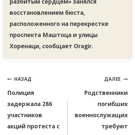
разбитым сердцем» занялся
восстановлением бюста,
расположенного на перекрестке
проспекта Маштоца и улицы
Хоренаци, сообщает Oragir.
Навигация
НАЗАД
ДАЛЕЕ
по
Полиция
Родственники
записям
задержала 286
погибших
участников
военнослужащих
акций протеста с
требуют