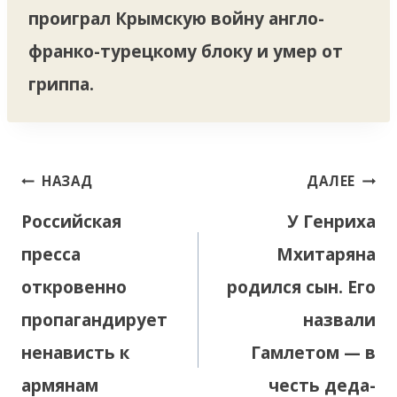
проиграл Крымскую войну англо-
франко-турецкому блоку и умер от
гриппа.
Навигация
НАЗАД
ДАЛЕЕ
по
Российская
У Генриха
записям
пресса
Мхитаряна
откровенно
родился сын. Его
пропагандирует
назвали
ненависть к
Гамлетом — в
армянам
честь деда-