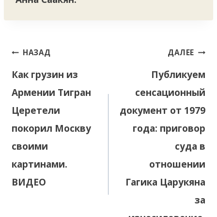
Навигация
НАЗАД
ДАЛЕЕ
по
Как грузин из
Публикуем
записям
Армении Тигран
сенсационный
Церетели
документ от 1979
покорил Москву
года: приговор
своими
суда в
картинами.
отношении
ВИДЕО
Гагика Царукяна
за