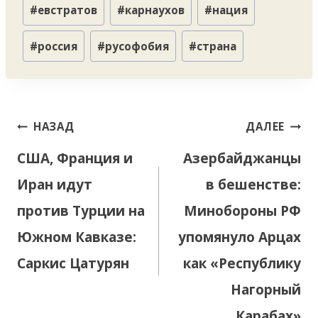
Метки
#
евстратов
#
карнаухов
#
нация
записи:
#
россия
#
русофобия
#
страна
Навигация
НАЗАД
ДАЛЕЕ
по
США, Франция и
Азербайджанцы
записям
Иран идут
в бешенстве:
против Турции на
Минобороны РФ
Южном Кавказе:
упомянуло Арцах
Саркис Цатурян
как «Республику
Нагорный
Карабах»