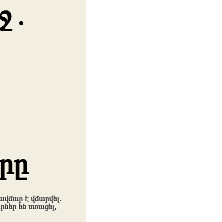
աջ․
րը
վճար է վճարվել.
ներ են ստացել,