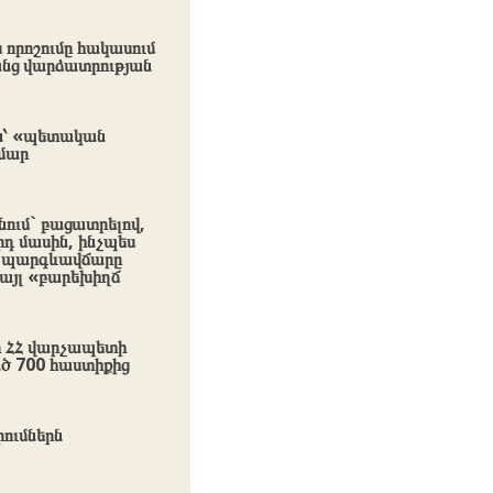
որոշումը հակասում
նց վարձատրության
յն՝ «պետական
մար
ում` բացատրելով,
րդ մասին, ինչպես
ող պարգևավճարը
 այլ «բարեխիղճ
որ ՀՀ վարչապետի
ծ 700 հաստիքից
ումներն