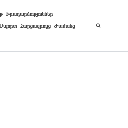
թ
Իրադարձություններ
Սպորտ
Հարցազրույց
Ժամանց