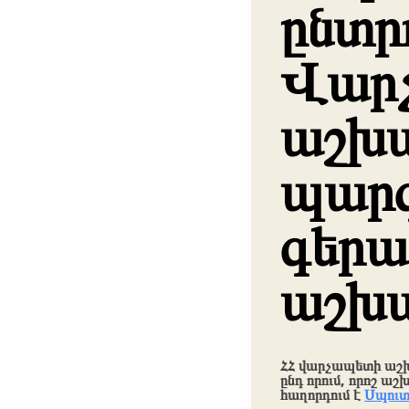
ընտր
Վար
աշխ
պար
գերա
աշխ
ՀՀ վարչապետի աշխ
ընդ որում, որոշ 
հաղորդում է
Սպուտ