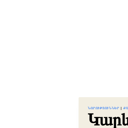
ՆՈՐՈՒԹՅՈՒՆՆԵՐ
|
Ք
Կարև