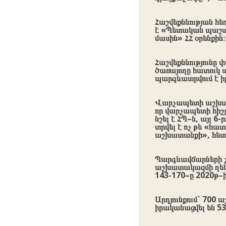
Հաշվեքննության հ
է «Պետական պաշտո
մասին» ՀՀ օրենքին։
Հաշվեքննությունը 
ծառայողը հատուկ
պարգևատրվում է ի
Վարչապետի աշխատա
որ վարչապետի հիշյա
նշել է ՀՊ–ն, այլ 
տրվել է ոչ թե «հ
աշխատանքի», հետ
Պարգևավճարների չա
աշխատակազմի ղեկ
143-170–ը 2020թ–ի
Արդյունքում` 700
իրականացվել են 5