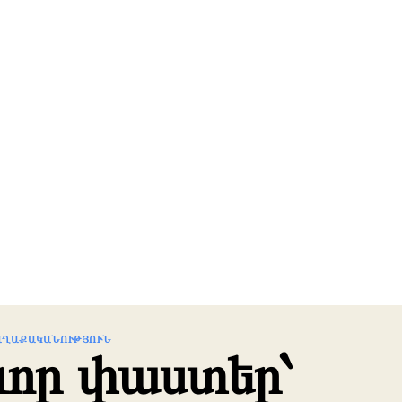
ԱՂԱՔԱԿԱՆՈՒԹՅՈՒՆ
որ փաստեր՝