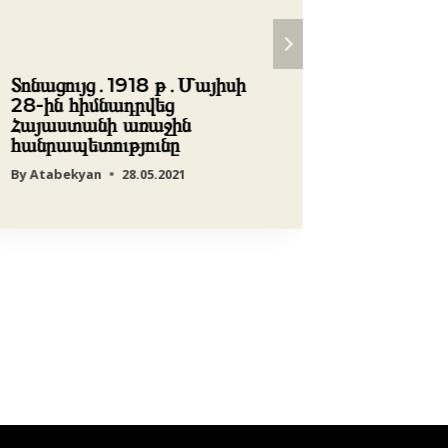
Տոնացույց․1918 թ․Մայիսի
Փաշինյա
28-ին հիմնադրվեց
գժի տեղ
Հայաստանի առաջին
լեգիտիմ
հանրապետությունը
Ադրբեջա
կիրառու
By
Atabekyan
28.05.2021
Աբրահա
By
Atabek