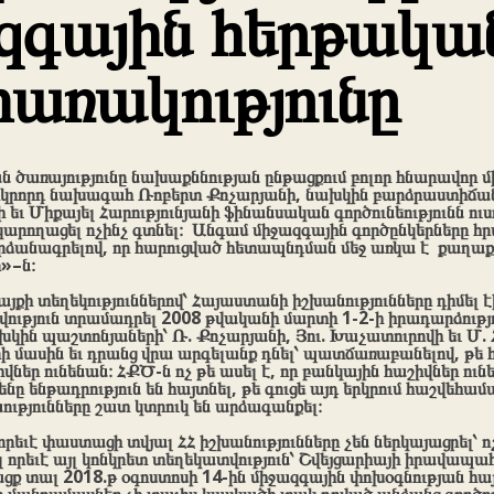
զգային հերթակա
առակությունը
ն ծառայությունը նախաքննության ընթացքում բոլոր հնարավոր մ
երկրորդ նախագահ Ռոբերտ Քոչարյանի, նախկին բարձրաստիճա
եւ Միքայել Հարությունյանի ֆինանսական գործունեությունն ուս
կարողացել ոչինչ գտնել։ Անգամ միջազգային գործընկերները հ
րձանագրելով, որ հարուցված հետապնդման մեջ առկա է քաղա
»–ն։
քի տեղեկություններով՝ Հայաստանի իշխանությունները դիմել է
ություն տրամադրել 2008 թվականի մարտի 1-2-ի իրադարձությո
ին պաշտոնյաների՝ Ռ. Քոչարյանի, Յու. Խաչատուրովի եւ Մ. Հ
ի մասին եւ դրանց վրա արգելանք դնել՝ պատճառաբանելով, թե
վներ ունենան։ ՀՔԾ-ն ոչ թե ասել է, որ բանկային հաշիվներ ուն
ենը ենթադրություն են հայտնել, թե գուցե այդ երկրում հաշվեհամա
ությունները շատ կտրուկ են արձագանքել։
որեւէ փաստացի տվյալ ՀՀ իշխանությունները չեն ներկայացրել՝ 
էլ որեւէ այլ կոնկրետ տեղեկատվություն՝ Շվեյցարիայի իրավապահ
ցք տալ 2018.թ օգոստոսի 14-ին միջազգային փոխօգնության հա