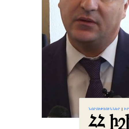
ՆՈՐՈՒԹՅՈՒՆՆԵՐ
|
Ի
ՀՀ իշ