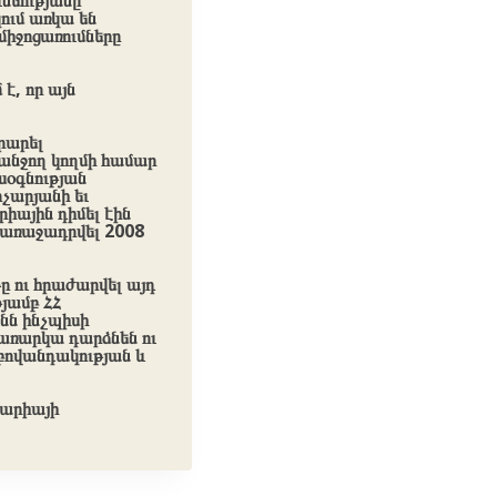
նեությանը
ում առկա են
միջոցառումները
 է, որ այն
րարել
անջող կողմի համար
խօգնության
չարյանի եւ
րիային դիմել էին
 առաջադրվել 2008
ը ու հրաժարվել այդ
յամբ ՀՀ
ւնն ինչպիսի
առարկա դարձնեն ու
 բովանդակության և
ցարիայի