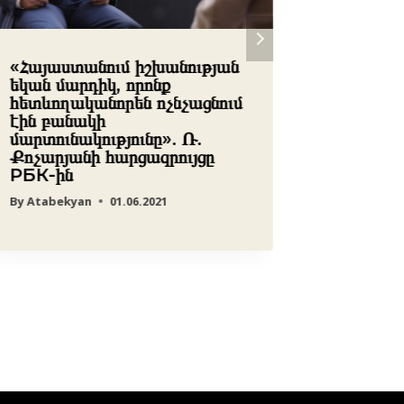
«Հայաստանում իշխանության
Ադրբեջ
եկան մարդիկ, որոնք
հայ գեր
հետևողականորեն ոչնչացնում
փաստը,
էին բանակի
պահել մ
մարտունակությունը». Ռ.
Հայաստ
Քոչարյանի հարցազրույցը
ահազան
РБК-ին
By
редакц
By
Atabekyan
01.06.2021