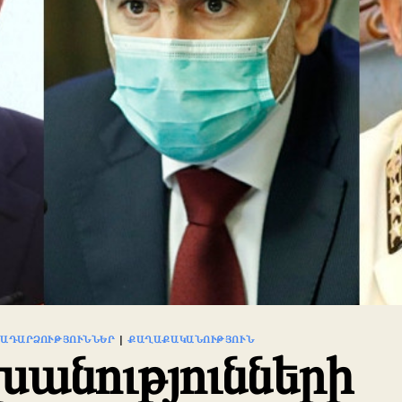
ՐԱԴԱՐՁՈՒԹՅՈՒՆՆԵՐ
|
ՔԱՂԱՔԱԿԱՆՈՒԹՅՈՒՆ
խանությունների