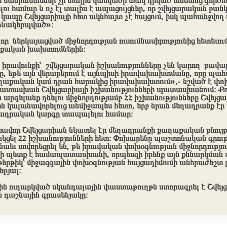
ր մանրամասներ չի տալիս կասկածի տակ դրված անձանց գործու
ու համար և ոչ էլ տալիս է ապացույցներ, որ շվեյցարական բանկ
՝ կապը Շվեյցարիայի հետ ակնհայտ չէ հայցում, իսկ պահանջվող 
 ձևակերպված»։
 որ ներկայացված միջնորդության ուսումնասիրությունից հետեւում
աքական խախտումներին։
իրավունքի՝ շվեյցարական իշխանությունները չեն կարող բավա
ցը, եթե այն վերաբերում է այնպիսի իրավախախտմանը, որը պահ
ղաքական կամ դրան հարակից իրավախախտում»,- նշված է փո
 պատասխան Շվեյցարիայի իշխանությունների պատասխանում։ Քո
րա արգելանք դնելու միջնորդությամբ ՀՀ իշխանությունները Շվեյցա
ն կալանավորելուց անմիջապես հետո, երբ նրան մեղադրանք էր
ադրական կարգը տապալելու համար։
ռավոր Շվեյցարիան նկատել էր մեղադրանքի քաղաքական բնույթ
ցել ՀՀ իշխանությունների հետ։ Փոխարենը պաշտոնական գրութ
նաեւ սովորեցրել են, թե իրավական փոխօգնության միջնորդությո
 պետք է համապատասխանի, որպեսզի իրենք այն քննարկման 
աթերթիկ՝ միջազգային փոխօգնության հայցադիմումի անհրաժեշտ
րյալ։
րին ուղարկված սկանդալային փաստաթուղթն ստորագրել է Շվեյ
դաշնային գրասենյակը։