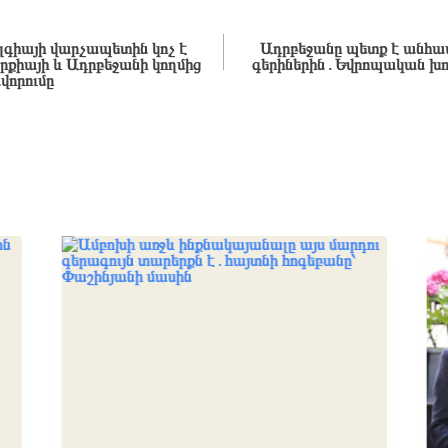
լգիայի վարչապետին կոչ է
Ադրբեջանը պետք է անհ
քիայի և Ադրբեջանի կողմից
գերիներին․Եվրոպական խո
վորումը