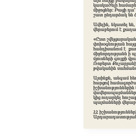
այս հայցը բավարա
կասկածելի համարել
միջոցներ։ Բացի դա
շատ ընդարձակ են
Ավելին, նկատել են,
վերաբերում է քաղ
«Ըստ շվեյցարական 
փոխօգնության հայ
հանդիսանում է քա
միջնորդությանն ի
մյուսների գույքի վ
Ռոբերտ Քոչարյանի
թվականին սահման
Այսինքն, անգամ հե
հարցով համագործակ
իշխանություններին 
վավերապայմանների
կից ուղարկել հուշ
պայմանների վերաբե
ՀՀ իշխանություննե
Արդարադատության 