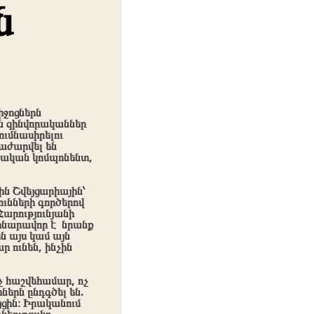
ն
իջոցներն
ն զինվորականներ
ումնասիրելու
րաժարվել են
քական կոմպոնենտ,
ին Շվեյցարիային՝
ւնների գործերով
արությունյանի
 հնարավոր է նրանք
են այս կամ այն
ր ունեն, ինչին
ոչ հաշվեհամար, ոչ
ներն ընդգծել են.
յցին։ Իրականում