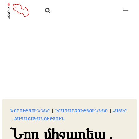
Skip
to
content
ՆՈՐՈՒԹՅՈՒՆՆԵՐ
|
ԻՐԱԴԱՐՁՈՒԹՅՈՒՆՆԵՐ
|
ՀԱՅԵՐ
|
ՔԱՂԱՔԱԿԱՆՈՒԹՅՈՒՆ
Նոր միջադեպ․