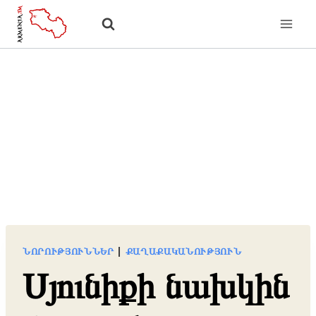
Skip
to
content
ՆՈՐՈՒԹՅՈՒՆՆԵՐ
|
ՔԱՂԱՔԱԿԱՆՈՒԹՅՈՒՆ
Սյունիքի նախկին