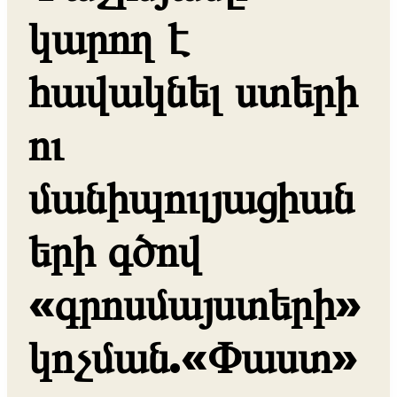
կարող է
հավակնել ստերի
ու
մանիպուլյացիան
երի գծով
«գրոսմայստերի»
կոչման.«Փաստ»