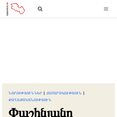
Skip
to
content
ՆՈՐՈՒԹՅՈՒՆՆԵՐ
|
ՀԱՍԱՐԱԿՈՒԹՅՈՒՆ
|
ՔԱՂԱՔԱԿԱՆՈՒԹՅՈՒՆ
Փաշինյանը