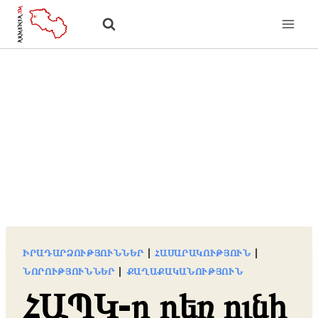
Skip
to
content
ԻՐԱԴԱՐՁՈՒԹՅՈՒՆՆԵՐ
|
ՀԱՍԱՐԱԿՈՒԹՅՈՒՆ
|
ՆՈՐՈՒԹՅՈՒՆՆԵՐ
|
ՔԱՂԱՔԱԿԱՆՈՒԹՅՈՒՆ
ՀԱՊԿ-ը դեռ ունի