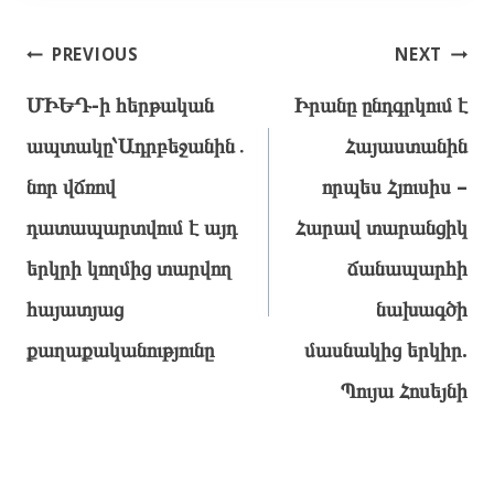
Post
PREVIOUS
NEXT
navigation
ՄԻԵԴ-ի հերթական
Իրանը ընդգրկում է
ապտակը՝Ադրբեջանին․
Հայաստանին
նոր վճռով
որպես Հյուսիս –
դատապարտվում է այդ
Հարավ տարանցիկ
երկրի կողմից տարվող
ճանապարհի
հայատյաց
նախագծի
քաղաքականությունը
մասնակից երկիր.
Պույա Հոսեյնի