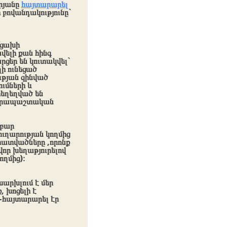
րյանը
հայտարարել
բովանդակությունը`
րցախի
վելի քան հինգ
րցեր են կուտակվել`
ի ունեցած
ւթյան զինված
ւմների և
հեղեղված են
վադրապաշտական
աբար
ւղարության կողմից
հատվածները ,որոնք
վոր խեղաթյուրելով
ողմից)։
արխլում է մեր
, խոցելի է
,-հայտարարել էր