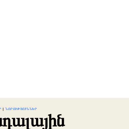
Ր
|
ՆՈՐՈՒԹՅՈՒՆՆԵՐ
դալային