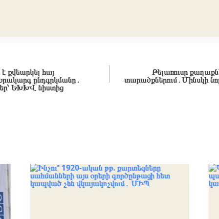
է քվեարկել հայ
Բելառուսը քաղաքն
 օրակարգ ընդգրկմանը․
տարածքներում․Մինսկի նո
եր՝ ԵԽԽՎ նիստից