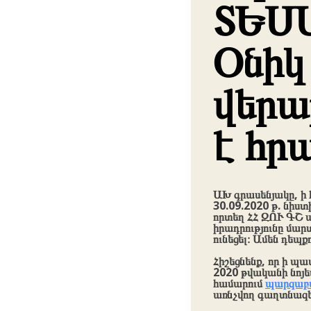
ՏԵՍ
Օնիկ
վերա
է հր
ԱԽ գրասենյակը, ի 
30.09.2020 թ. նիս
որտեղ ՀՀ ԶՈՒ ԳՇ 
իրադրությունը մա
ունեցել։ Ամեն դեպք
Հիշեցնենք, որ ի 
2020 թվականի նոյե
համարում
պարզաբ
առնչվող գաղտնազ