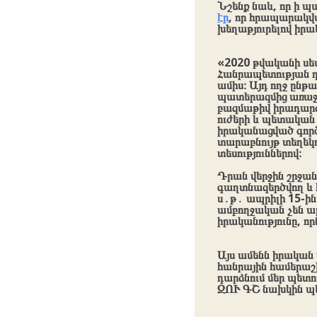
Նշենք նաև, որ ի
էր
, որ հրապարակվ
խեղաթյուրելով իրա
«2020 թվականի սե
Հանրապետության դ
ամիս։ Այդ ողջ ընթ
պատերազմից առաջ, 
բազմաթիվ իրադարձ
ուժերի և պետական 
իրականացված գործո
տարաբնույթ տեղեկ
տեսություններով։
Դրան վերջին շրջա
գաղտնազերծվող և 
ս․թ․ ապրիլի 15-ի
ամբողջական չեն ար
իրականությունը, որ
Այս ամենն իրական 
հանրային համերաշխո
դարձնում մեր պետո
ԶՈՒ ԳՇ նախկին պ