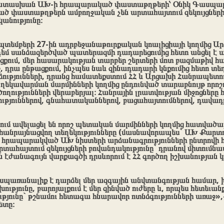
 պատասխան ԱԽ-ի հրապարակած փաստաթղթերի՝ Օնիկ Գասպա
ած փաստաթղթերն ամբողջական չեն արտահայտում զեկույցների 
կանությունը։
պտեմբերի 27-ին ադրբեջանաթուրքական կոալիցիայի կողմից Ա
եմ սանձազերծված պատերազմի դադարեցումից հետո անցել է ա
ացքում, մեր հասարակության տարբեր շերտերի մոտ բազմաթիվ հա
դրա ընթացքում, ինչպես նաև զինադադարի կնքումից հետո տեղ
ությունների, դրանց համատեքստում ՀՀ և Արցախի Հանրապետո
ղեկավարման մարմինների կողմից ընդունված տարաբնույթ որոշո
ղությունների վերաբերյալ։ Հանրային լրատվության միջոցները 
ություններով, գնահատականներով, բացահայտումներով, դա
նում ավելացել են որոշ պետական մարմինների կողմից հատված
հանրայնացվող տեղեկությունները (մասնավորապես` ԱԽ Քարտո
ն հրապարակված ԱԽ նիստերի արձանագրությունների ընտրովի 
տահայտում զեկույցների բովանդակությունը` դրանով միտումնա
ն էժանագույն վարքագծի դրսևորում է ՀՀ գործող իշխանության կ
սպառանալիք է դարձել մեր ազգային անվտանգության համար, խ
ւթյունը, բարոյալքում է մեր զինված ուժերը և, որպես հետեւանք
ւթյունը` թշնամու հետագա հնարավոր ոտնձգությունների առաջ»
ետը։