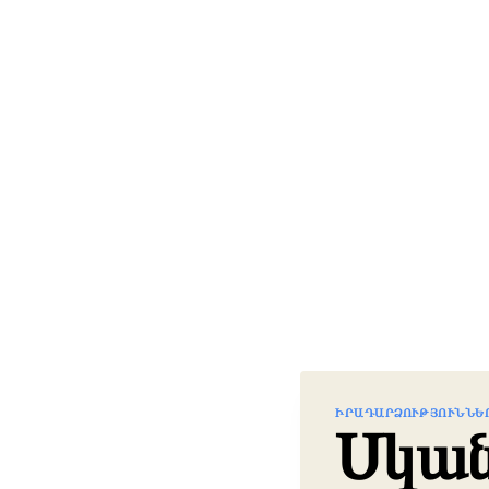
ԻՐԱԴԱՐՁՈՒԹՅՈՒՆՆԵ
Սկան