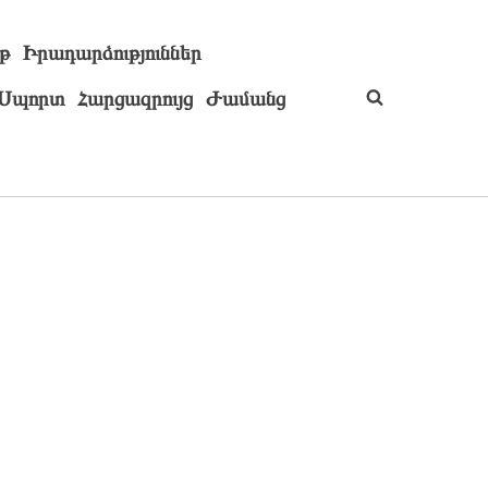
թ
Իրադարձություններ
Սպորտ
Հարցազրույց
Ժամանց