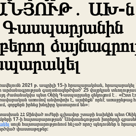
ԱՆՅՈՒԹ․ ԱԽ-ն
 Գասպարյանին
բերող ձայնագրութ
ապարակել
հավելումն 2021 թ. ապրիլի 15-ի հրապարակման, հրապարակել 
տի արձանագրության գաղտնազերծված՝ 25 վայրկյան տևողությամ
այդ ժամանակվա պետ Օնիկ Գասպարյանը զեկուցում է․ «Ըստ էո
րտավարական առումով անփոփոխ է, այսինքն՝ որևէ առաջընթաց 
ում, զորքերն իրենց խնդիրը կատարում են»։
պատասխան ՀՀ Զինված ուժերի գլխավոր շտաբի նախկին պետ Օն
մբերի 17-ի հայտարարության՝ Անվտանգության խորհրդի գրասե
անել
սույն հայտարարությունում հնչած որոշ պնդումներ և հրապ
երծված փաստաթղթեր: