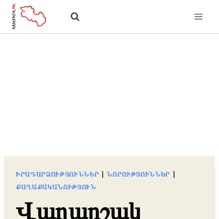
Skip
to
content
ԻՐԱԴԱՐՁՈՒԹՅՈՒՆՆԵՐ
|
ՆՈՐՈՒԹՅՈՒՆՆԵՐ
|
ՔԱՂԱՔԱԿԱՆՈՒԹՅՈՒՆ
Վաղարշակ