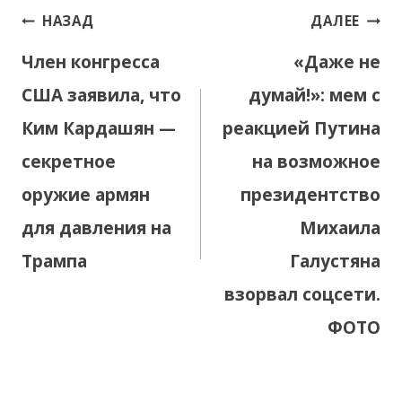
Навигация
НАЗАД
ДАЛЕЕ
по
Член конгресса
«Даже не
записям
США заявила, что
думай!»: мем с
Ким Кардашян —
реакцией Путина
секретное
на возможное
оружие армян
президентство
для давления на
Михаила
Трампа
Галустяна
взорвал соцсети.
ФОТО