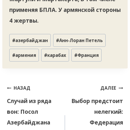
применяя БПЛА. У армянской стороны
4 жертвы.
Метки
#
азербайджан
#
Анн-Лоран Петель
записи:
#
армения
#
карабах
#
Франция
Навигация
НАЗАД
ДАЛЕЕ
по
Случай из ряда
Выбор предстоит
записям
вон: Посол
нелегкий:
Азербайджана
Федерация