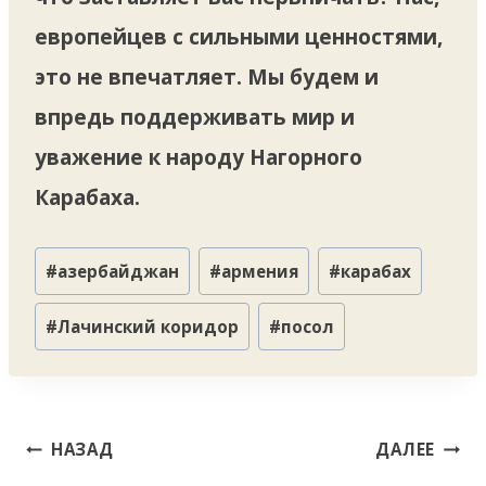
европейцев с сильными ценностями,
это не впечатляет. Мы будем и
впредь поддерживать мир и
уважение к народу Нагорного
Карабаха.
Метки
#
азербайджан
#
армения
#
карабах
записи:
#
Лачинский коридор
#
посол
Навигация
НАЗАД
ДАЛЕЕ
по