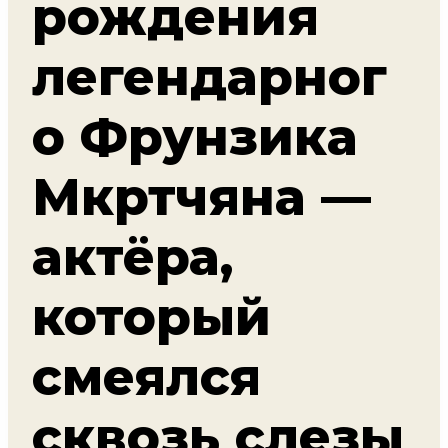
рождения
легендарног
о Фрунзика
Мкртчяна —
актёра,
который
смеялся
сквозь слезы