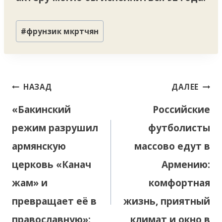
Метки
#
фрунзик мкртчян
записи:
Навигация
НАЗАД
ДАЛЕЕ
по
«Бакинский
Российские
записям
режим разрушил
футболисты
армянскую
массово едут в
церковь «Канач
Армению:
жам» и
комфортная
превращает её в
жизнь, приятный
православную»:
климат и окно в