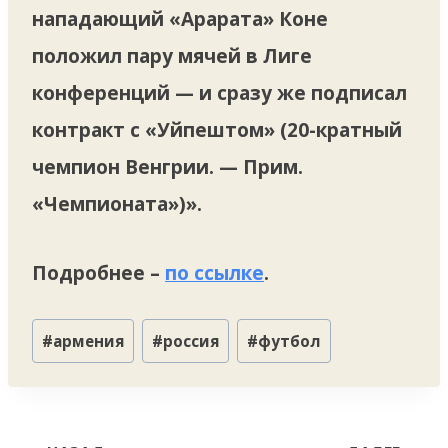
нападающий «Арарата» Коне
положил пару мячей в Лиге
конференций — и сразу же подписал
контракт с «Уйпештом» (20-кратный
чемпион Венгрии. — Прим.
«Чемпионата»)».
Подробнее –
по ссылке
.
Метки
#
армения
#
россия
#
футбол
записи:
Навигация