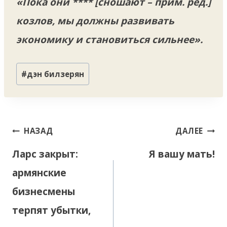
«Пока они **** [сношают – прим. ред.]
козлов, мы должны развивать
экономику и становиться сильнее».
Метки
#
дэн билзерян
записи:
Навигация
НАЗАД
ДАЛЕЕ
по
Ларс закрыт:
Я вашу мать!
записям
армянские
бизнесмены
терпят убытки,