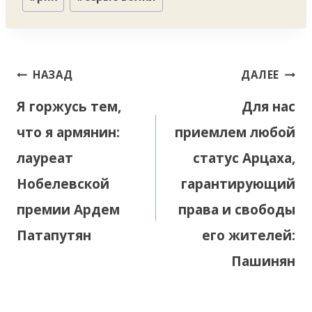
записи:
Навигация
НАЗАД
ДАЛЕЕ
по
Я горжусь тем,
Для нас
записям
что я армянин:
приемлем любой
лауреат
статус Арцаха,
Нобелевской
гарантирующий
премии Ардем
права и свободы
Патапутян
его жителей:
Пашинян