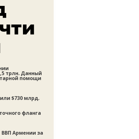
д
очти
и
нии
,5 трлн. Данный
нитарной помощи
или $730 млрд.
точного фланга
 ВВП Армении за