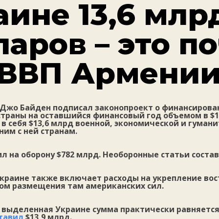
аине 13,6 млр
аров – это п
 ВВП Армени
Джо Байден подписал законопроект о финансирова
страны на оставшийся финансовый год объемом в $1
в себя $13,6 млрд военной, экономической и гума
ним с ней странам.
л на оборону $782 млрд. Необоронные статьи состав
краине также включает расходы на укрепление вос
ом размещения там американских сил.
 выделенная Украине сумма практически равняется
тавил
$13,9 млрд.