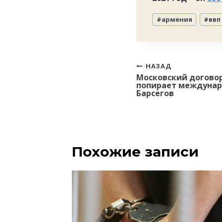
Метки
#
армения
#
ввп
записи:
Навигация
НАЗАД
Московский договор
по
попирает междунар
записям
Барсегов
Похожие записи