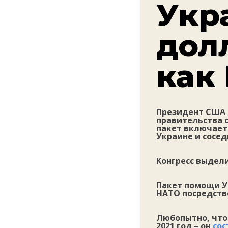
Укр
долл
как
Президент США 
правительства 
пакет включает 
Украине и сосед
Конгресс выдели
Пакет помощи У
НАТО посредств
Любопытно, что
2021 год – он
сос