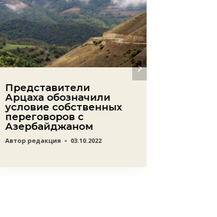
Представители
Как фо
Арцаха обозначили
новым
условие собственных
бренд
переговоров с
Автор
ред
Азербайджаном
Автор
редакция
03.10.2022