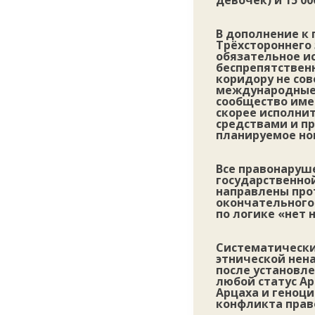
девочек) и 15 0
В дополнение 
Трёхстороннего 
обязательное и
беспрепятствен
коридору не со
международные 
сообщество имее
скорее исполни
средствами и п
планируемое но
Все правонаруш
государственно
направлены прот
окончательного
по логике «нет 
Систематически
этнической нена
после установл
любой статус Ар
Арцаха и геноци
конфликта прав