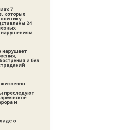
иях 7
в, которые
политику
дставлены 24
лезных
и нарушениям
о нарушает
жения,
бострения и без
 страданий
 жизненно
лы преследуют
 армянское
ррора и
ладе о