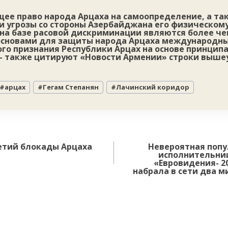
ее право народа Арцаха на самоопределение, а та
и угрозы со стороны Азербайджана его физическом
на базе расовой дискриминации являются более ч
сновами для защиты народа Арцаха международн
го признания Республики Арцах на основе принципа
,- также цитируют «Новости Армении» строки выше
#
арцах
#
Гегам Степанян
#
Лачинский коридор
етий блокады Арцаха
Невероятная попу
исполнительниц
«Евровидения- 2
набрала в сети два 