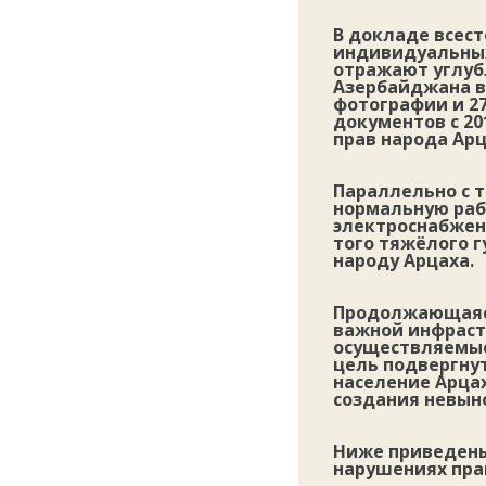
В докладе всес
индивидуальных 
отражают углуб
Азербайджана в
фотографии и 27
документов с 2
прав народа Арц
Параллельно с 
нормальную раб
электроснабжен
того тяжёлого 
народу Арцаха.
Продолжающаяся
важной инфраст
осуществляемые
цель подвергну
население Арцах
создания невын
Ниже приведены
нарушениях пра