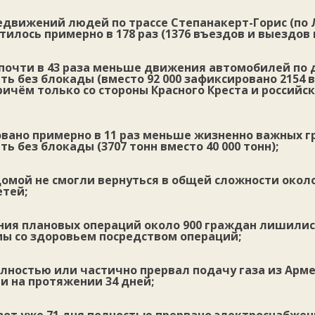
едвижений людей по трассе Степанакерт-Горис (по
тилось примерно в 178 раз (1376 въездов и выездов в
почти в 43 раза меньше движения автомобилей по 
ь без блокады (вместо 92 000 зафиксировано 2154 
ичём только со стороны Красного Креста и российс
вано примерно в 11 раз меньше жизненно важных гр
ь без блокады (3707 тонн вместо 40 000 тонн);
омой не смогли вернуться в общей сложности около
етей;
ния плановых операций около 900 граждан лишили
ы со здоровьем посредством операций;
ностью или частично прервал подачу газа из Арме
и на протяжении 34 дней;