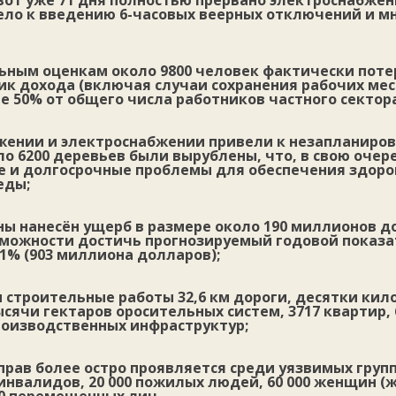
вот уже 71 дня полностью прервано электроснабжен
вело к введению 6-часовых веерных отключений и 
ьным оценкам около 9800 человек фактически поте
ик дохода (включая случаи сохранения рабочих мест
е 50% от общего числа работников частного сектора
бжении и электроснабжении привели к незапланиро
ло 6200 деревьев были вырублены, что, в свою очер
 и долгосрочные проблемы для обеспечения здоро
еды;
ы нанесён ущерб в размере около 190 миллионов д
зможности достичь прогнозируемый годовой показа
1% (903 миллиона долларов);
 строительные работы 32,6 км дороги, десятки кил
сячи гектаров оросительных систем, 3717 квартир, 
роизводственных инфраструктур;
рав более остро проявляется среди уязвимых групп,
0 инвалидов, 20 000 пожилых людей, 60 000 женщин 