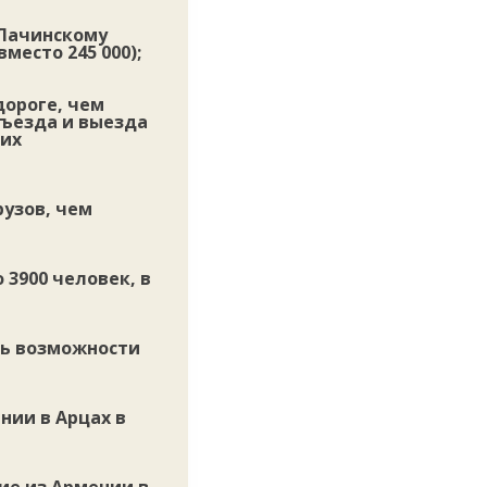
 Лачинскому
место 245 000);
дороге, чем
въезда и выезда
ких
узов, чем
 3900 человек, в
сь возможности
нии в Арцах в