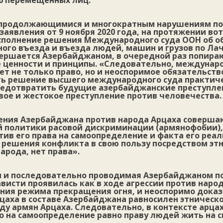
00 перемещенных лиц.
к продолжающимися и многократным нарушениям п
заявления от 9 ноября 2020 года, на протяжении вот
сполнение решения Международного суда ООН об о
ного въезда и въезда людей, машин и грузов по Ла
вершается Азербайджаном, в очередной раз попи
ценности и принципы. «Следовательно, междунар
т не только право, но и неоспоримое обязательств
ть решение высшего международного суда практич
редотвратить будущие азербайджанские преступлен
вое и жестокое преступление против человечества.
ения Азербайджана против народа Арцаха соверша
й политики расовой дискриминации (армянофобии),
ив его права на самоопределение и факта его реал
 решения конфликта в свою пользу посредством эт
народа, нет права».
 и последовательно проводимая Азербайджаном п
висти проявилась как в ходе агрессии против народ
ения режима прекращения огня, и неоспоримо доказ
цаха в составе Азербайджана равносилен этническ
ду армян Арцаха. Следовательно, в контексте арца
о на самоопределение равно праву людей жить на с