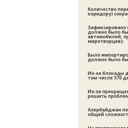
Количество пер
коридору) сокра
Зафиксировано 
должно было быт
автомобилей, пр
миротворцев);
Было импортиро
должно было быт
Из-за блокады д
том числе 570 д
Из-за прекраще
решить проблем
Азербайджан пол
общей сложност