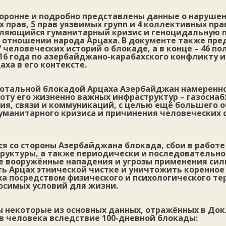
торонне и подробно представлены данные о нарушен
прав, 5 прав уязвимых групп и 4 коллективных пра
ляющийся гуманитарный кризис и геноцидальную 
 отношении народа Арцаха. В документе также пре
 человеческих историй о блокаде, а в конце – 46 по
016 года по азербайджано-карабахского конфликту 
аха в его контексте.
тотальной блокадой Арцаха Азербайджан намеренн
оту его жизненно важных инфраструктур – газоснаб
ия, связи и коммуникаций, с целью ещё большего о
гуманитарного кризиса и причинения человеческих
 со стороны Азербайджана блокада, сбои в работе
руктуры, а также периодически и последовательно
 вооружённые нападения и угрозы применения си
ть Арцах этнической чистке и уничтожить коренное
а посредством физического и психологического те
осимых условий для жизни.
 некоторые из основных данных, отражённых в Док
в человека вследствие 100-дневной блокады: