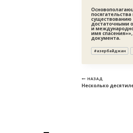
Основополагающ
посягательства 
существованию 
достаточными о
и международно
имя спасения»»
документа.
Метки
#
азербайджан
записи:
Навигация
НАЗАД
Несколько десятил
по
записям