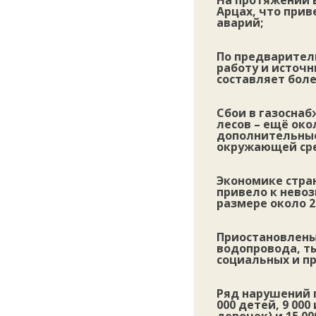
На протяжении 
Арцах, что при
аварий;
По предварител
работу и источн
составляет боле
Сбои в газосна
лесов – ещё око
дополнительные
окружающей ср
Экономике стран
привело к нево
размере около 2
Приостановлены
водопровода, ты
социальных и п
Ряд нарушений п
000 детей, 9 00