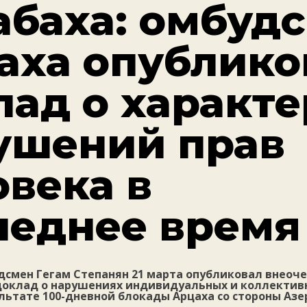
абаха: омбуд
аха опублико
лад о характе
ушений прав
овека в
леднее время
дсмен Гегам Степанян 21 марта опубликовал внеоч
оклад о нарушениях индивидуальных и коллектив
льтате 100-дневной блокады Арцаха со стороны Аз