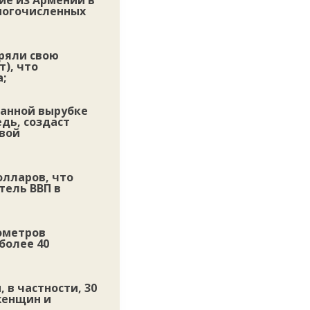
ие из Армении в
многочисленных
ряли свою
), что
;
ванной вырубке
едь, создаст
вой
олларов, что
тель ВВП в
ометров
более 40
 в частности, 30
(женщин и