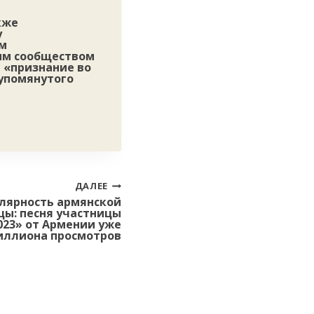
кже
у
ем
ым сообществом
 «признание во
упомянутого
ДАЛЕЕ
лярность армянской
ы: песня участницы
023» от Армении уже
миллиона просмотров