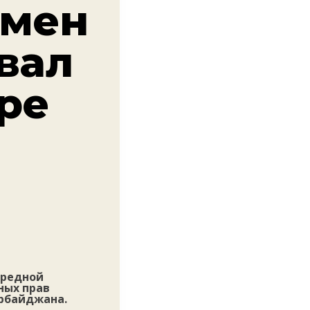
смен
вал
ре
ередной
ных прав
ербайджана.