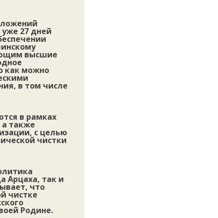
оложений
 уже 27 дней
беспечении
чинскому
рающим высшие
одное
о как можно
ескими
ия, в том числе
ются в рамках
 а также
изации, с целью
нической чистки
олитика
а Арцаха, так и
ывает, что
ой чистке
хского
воей Родине.