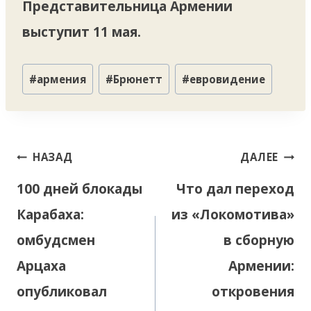
Представительница Армении
выступит 11 мая.
Метки
#
армения
#
Брюнетт
#
евровидение
записи:
Навигация
НАЗАД
ДАЛЕЕ
по
100 дней блокады
Что дал переход
записям
Карабаха:
из «Локомотива»
омбудсмен
в сборную
Арцаха
Армении:
опубликовал
откровения