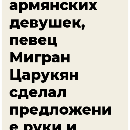
армянских
девушек,
певец
Мигран
Царукян
сделал
предложени
е руки и