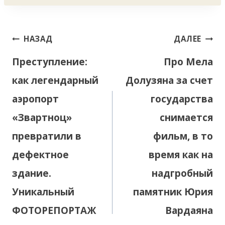
Навигация
НАЗАД
ДАЛЕЕ
по
Преступление:
Про Мела
записям
как легендарный
Долузяна за счет
аэропорт
государства
«Звартноц»
снимается
превратили в
фильм, в то
дефектное
время как на
здание.
надгробный
Уникальный
памятник Юрия
ФОТОРЕПОРТАЖ
Вардаяна