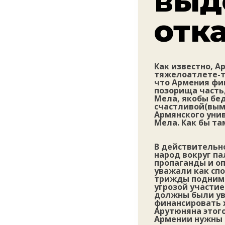
выд
отк
Как известно, А
тяжелоатлете-т
что Армения фи
позорища часть,
Мела, якобы бед
счастливой(вым
Армянского уни
Мела. Как бы та
В действительн
народ вокруг па
пропаганды и о
уважали как спо
трижды поднимал
угрозой участие
должны были ув
финансировать х
Арутюняна этого
Армении нужны 