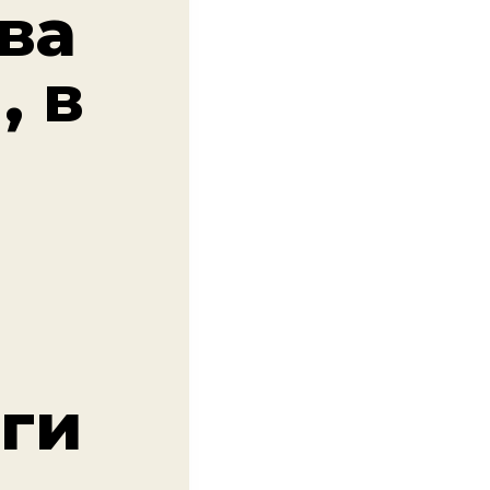
тва
, в
ьги