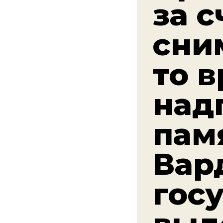
за с
сни
то в
над
пам
Вар
гос