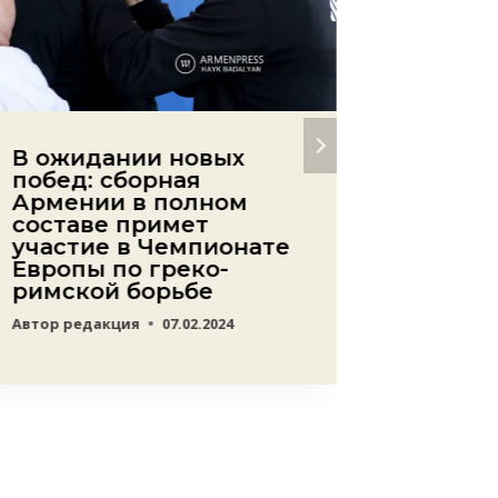
В ожидании новых
Отмеч
побед: сборная
общес
Армении в полном
интер
составе примет
пробл
участие в Чемпионате
Автор
ред
Европы по греко-
римской борьбе
Автор
редакция
07.02.2024