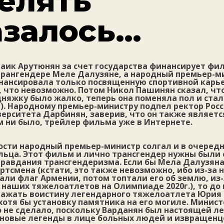
елять
азалось…
раик Арутюнян за счет государства финансирует фи
рангендере Меле Далузяне, а народный премьер-ми
нансировала только посвященную спортивной карье
 что невозможно. Потом Никол Пашинян сказал, чт
няжку было жалко, теперь она поменяла пол и стал
). Народному премьер-министру подпел ректор Росс
верситета Дарбинян, заверив, что он также являет
м ни было, трейлер фильма уже в Интернете.
ости народный премьер-министр солгал и в очередн
льца. Этот фильм и лично трансгендер нужны были
правдания трансгендеризма. Если бы Мела Далузян
ртсмена (кстати, это также невозможно, ибо из-за н
и флаг Армении, потом топтали его об землю, из-з
 наших тяжелоатлетов на Олимпиаде 2020г.), то до 
ажать воистину легендарного тяжелоатлета Юрия 
отя бы установку памятника на его могиле. Минис
 не сделало, поскольку Варданян был настоящей ле
новые легенды в лице больных людей и извращенц