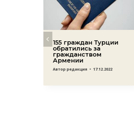
о-
155 граждан Турции
це
обратились за
гражданством
Армении
ые
Автор
редакция
17.12.2022
22