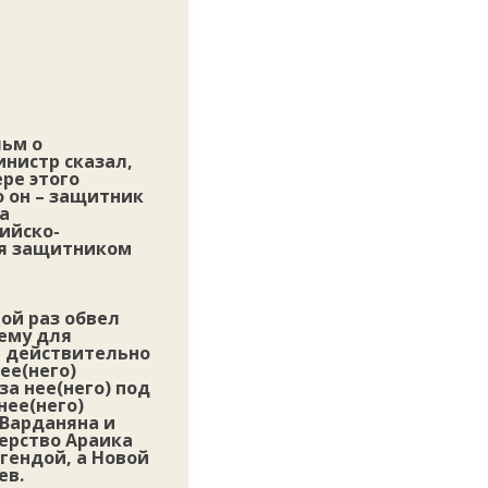
льм о
нистр сказал,
ре этого
о он – защитник
а
ийско-
ся защитником
ой раз обвел
 ему для
а действительно
ее(него)
а нее(него) под
нее(него)
Варданяна и
терство Араика
гендой, а Новой
ев.