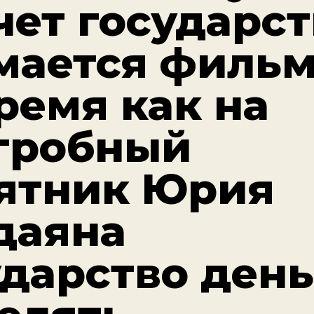
чет государс
мается фильм
ремя как на
гробный
ятник Юрия
даяна
ударство ден