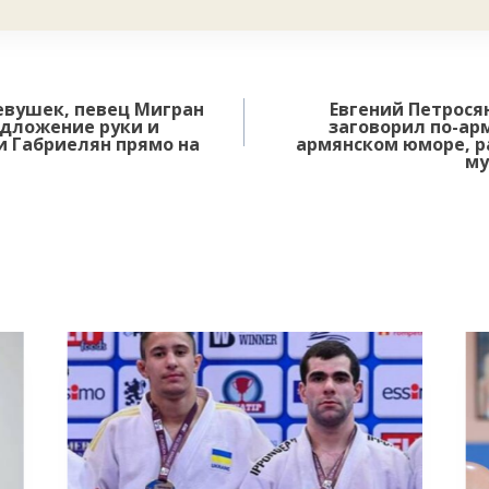
евушек, певец Мигран
Евгений Петросян
едложение руки и
заговорил по-арм
и Габриелян прямо на
армянском юморе, р
му