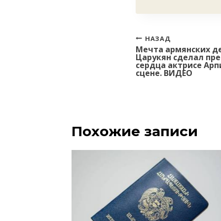
Навигация
НАЗАД
Мечта армянских д
по
Царукян сделал пр
записям
сердца актрисе Арп
сцене. ВИДЕО
Похожие записи