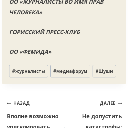
ОО «ЖУРНАЛИСТЫ ВО ИМЯ ПРАВ
ЧЕЛОВЕКА»
ГОРИССКИЙ ПРЕСС-КЛУБ
ОО «ФЕМИДА»
Метки
#
журналисты
#
медиафорум
#
Шуши
записи:
Навигация
НАЗАД
ДАЛЕЕ
по
Вполне возможно
Не допустить
записям
урегулировать
катастрофы: