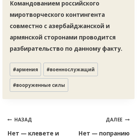
Командованием российского
миротворческого контингента
совместно с азербайджанской и
армянской сторонами проводится
разбирательство по данному факту.
Метки
#
армения
#
военнослужащий
записи:
#
вооруженные силы
Навигация
НАЗАД
ДАЛЕЕ
по
Нет — клевете и
Нет — попранию
записям