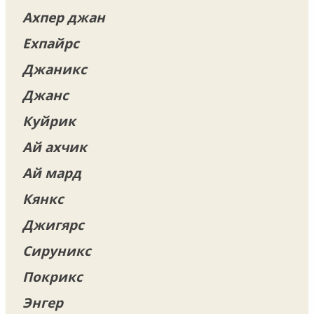
Ахпер джан
Ехпайрс
Джаникс
Джанс
Куйрик
Ай ахчик
Ай мард
Кянкс
Джигярс
Сируникс
Покрикс
Энгер