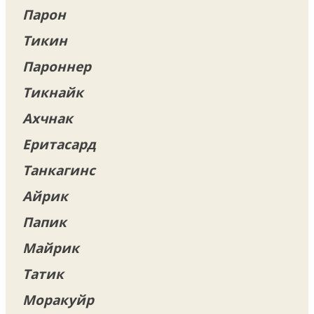
Парон
Тикин
Пароннер
Тикнайк
Ахчнак
Еритасард
Танкагинс
Айрик
Папик
Майрик
Татик
Моракуйр