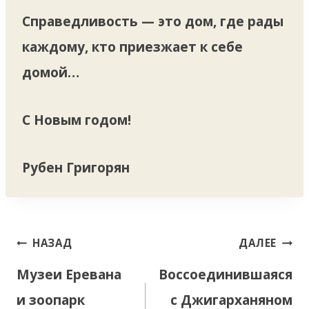
Справедливость — это дом, где рады
каждому, кто приезжает к себе
домой…
С Новым годом!
Рубен Григорян
Навигация
НАЗАД
ДАЛЕЕ
по
Музеи Еревана
Воссоединившаяся
записям
и зоопарк
с Джигарханяном