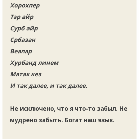
Хорохпер
Тэр айр
Сурб айр
Србазан
Веапар
Хурбанд линем
Матах кез
И так далее, и так далее.
Не исключено, что я что-то забыл. Не
мудрено забыть. Богат наш язык.