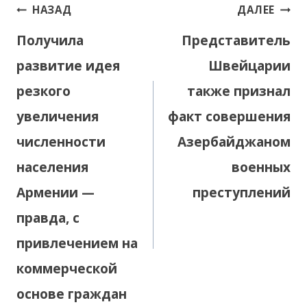
Навигация
НАЗАД
ДАЛЕЕ
по
Получила
Представитель
записям
развитие идея
Швейцарии
резкого
также признал
увеличения
факт совершения
численности
Азербайджаном
населения
военных
Армении —
преступлений
правда, с
привлечением на
коммерческой
основе граждан