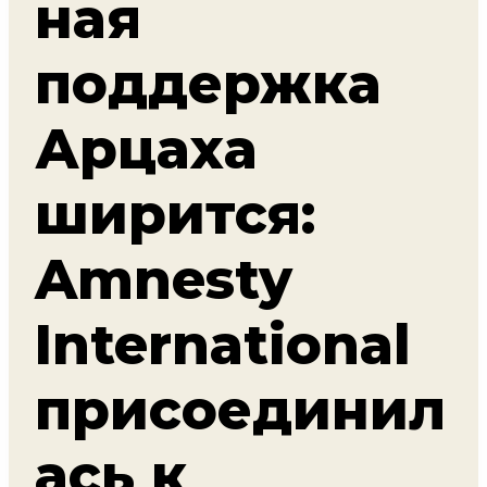
ная
поддержка
Арцаха
ширится:
Amnesty
International
присоединил
ась к