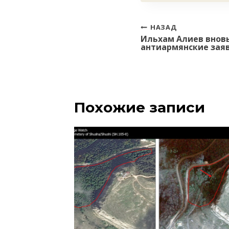
Навигация
НАЗАД
Ильхам Алиев внов
по
антиармянские зая
записям
Похожие записи