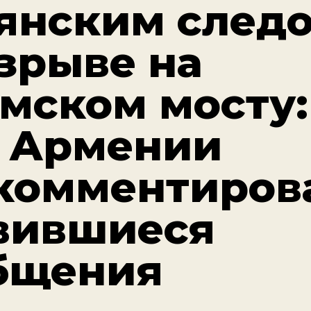
янским след
взрыве на
мском мосту:
 Армении
комментиров
вившиеся
бщения