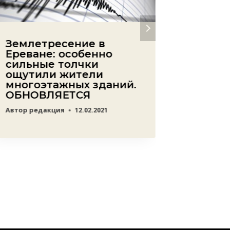
Землетресение в
Уточн
Ереване: особенно
Ирана
сильные толчки
Армен
ощутили жители
посяг
многоэтажных зданий.
Азерб
ОБНОВЛЯЕТСЯ
Автор
ред
Автор
редакция
12.02.2021