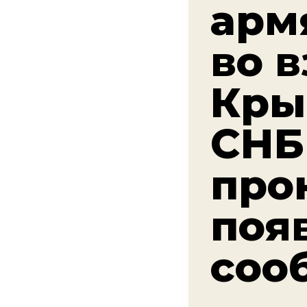
арм
во 
Кры
СНБ
про
поя
соо