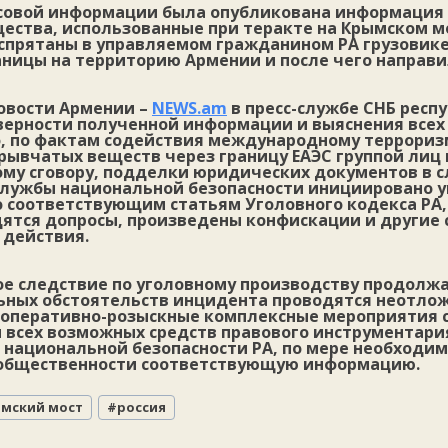
ссовой информации была опубликована информация 
ества, использованные при теракте на Крымском мо
 спрятаны в управляемом гражданином РА грузовик
аницы на территорию Армении и после чего направи
овости Армении –
NEWS.am
в пресс-службе СНБ респ
верности полученной информации и выяснения всех
 по фактам содействия международному террориз
рывчатых веществ через границу ЕАЭС группой лиц 
му сговору, подделки юридических документов в 
лужбы национальной безопасности инициировано у
о соответствующим статьям Уголовного кодекса РА,
дятся допросы, произведены конфискации и другие 
 действия.
е следствие по уголовному производству продолжае
ьных обстоятельств инцидента проводятся неотло
 оперативно-розыскные комплексные мероприятия 
 всех возможных средств правового инструментария
 национальной безопасности РА, по мере необходим
общественности соответствующую информацию.
мский мост
#
россия