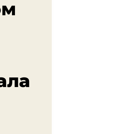
ом
ала