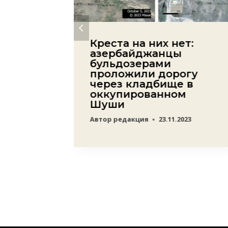
а:
Креста на них нет:
щее у
азербайджанцы
бульдозерами
проложили дорогу
через кладбище в
23
оккупированном
Шуши
Автор
редакция
23.11.2023