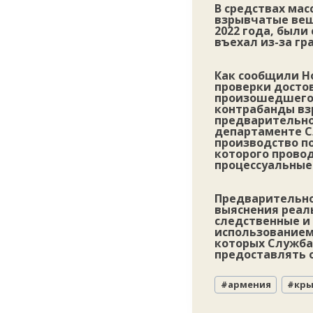
В средствах ма
взрывчатые вещ
2022 года, были
въехал из-за гр
Как сообщили Н
проверки досто
произошедшего,
контрабанды вз
предварительно
департаменте С
производство п
которого прово
процессуальные
Предварительно
выяснения реал
следственные и
использованием
которых Служба
предоставлять 
Метки
#
армения
#
кры
записи: