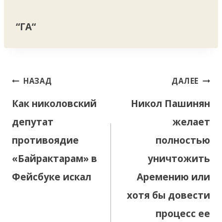
“ГА“
Навигация
НАЗАД
ДАЛЕЕ
по
Как николовский
Никол Пашинян
записям
депутат
желает
противоядие
полностью
«Байрактарам» в
уничтожить
Фейсбуке искал
Аремению или
хотя бы довести
процесс ее