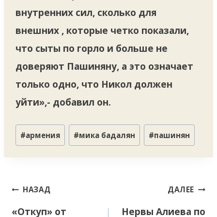
внутренних сил, сколько для
внешних , которые четко показали,
что сыты по горло и больше не
доверяют Пашиняну, а это означает
только одно, что Никол должен
уйти»,- добавил он.
Метки
#
армения
#
мика бадалян
#
пашинян
записи:
Навигация
НАЗАД
ДАЛЕЕ
по
«Откуп» от
Нервы Алиева по
записям