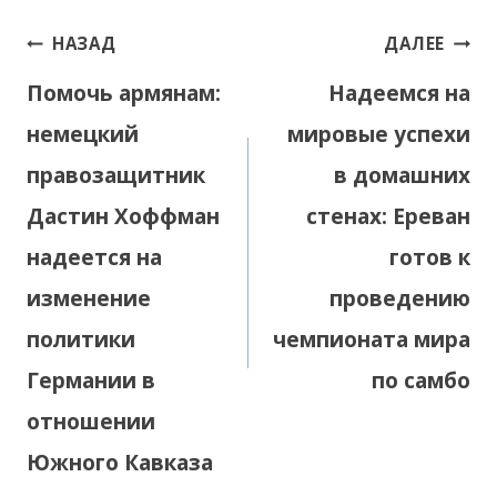
Навигация
НАЗАД
ДАЛЕЕ
по
Помочь армянам:
Надеемся на
записям
немецкий
мировые успехи
правозащитник
в домашних
Дастин Хоффман
стенах: Ереван
надеется на
готов к
изменение
проведению
политики
чемпионата мира
Германии в
по самбо
отношении
Южного Кавказа