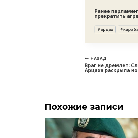
Ранее парламен
прекратить агр
Метки
#
арцах
#
караб
записи:
Навигация
НАЗАД
Враг не дремлет: С
по
Арцаха раскрыла но
записям
Похожие записи