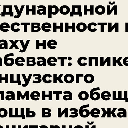
дународной
ественности 
аху не
абевает: спик
нцузского
ламента обещ
ощь в избеж