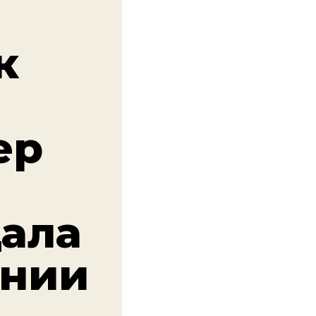
к
ер
ала
ании