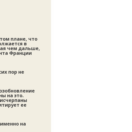
том плане, что
олжается в
рая чем дальше,
ента Франции
их пор не
возобновление
ы на это.
е исчерпаны
итирует ее
 именно на