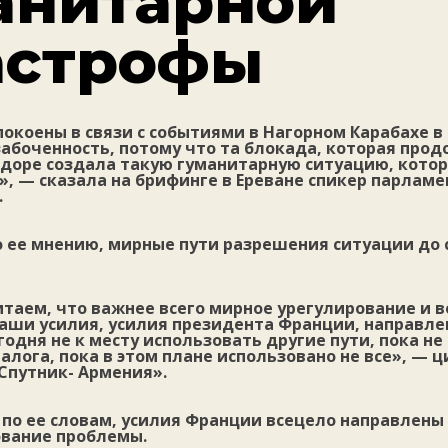
анитарной
астрофы
окоены в связи с событиями в Нагорном Карабахе в 
абоченность, потому что та блокада, которая прод
доре создала такую гуманитарную ситуацию, кото
», — сказала на брифинге в Ереване спикер парлам
.
о ее мнению, мирные пути разрешения ситуации до с
итаем, что важнее всего мирное урегулирование и 
наши усилия, усилия президента Франции, направлен
годня не к месту использовать другие пути, пока н
алога, пока в этом плане использовано не все», — ц
Спутник- Армения».
, по ее словам, усилия Франции всецело направлены
ование проблемы.