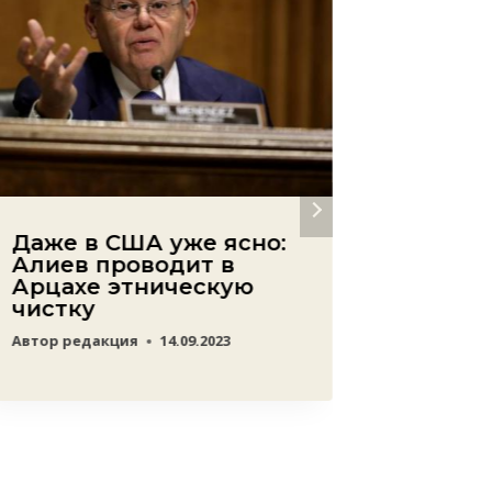
Даже в США уже ясно:
Исчез
Алиев проводит в
лица 
Арцахе этническую
золот
чистку
решен
Автор
редакция
14.09.2023
Автор
ред