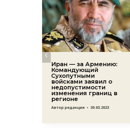
остить
Иран — за Армению:
спину:
Командующий
жду
Сухопутными
грии
войсками заявил о
недопустимости
22
изменения границ в
регионе
Автор
редакция
30.03.2023