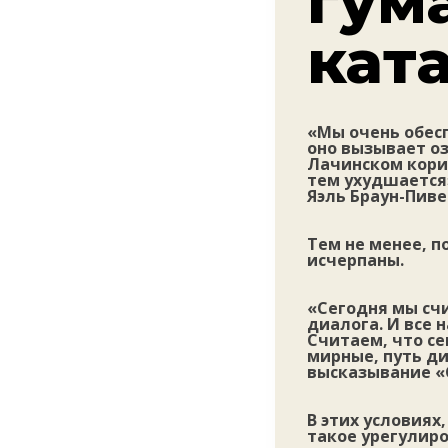
гум
кат
«Мы очень обесп
оно вызывает оз
Лачинском кори
тем ухудшается
Яэль Браун-Пиве
Тем не менее, п
исчерпаны.
«Сегодня мы сч
диалога. И все 
Считаем, что се
мирные, путь ди
высказывание «
В этих условиях
такое урегулир