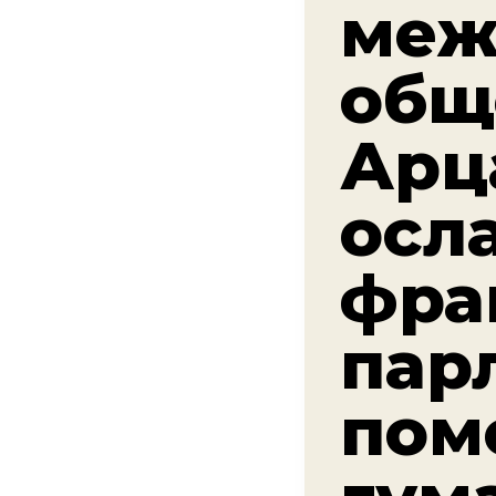
меж
общ
Арц
осл
фра
пар
пом