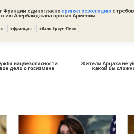
т Франции единогласно
принял резолюцию
с требо
ессию Азербайджана против Армении.
ах
#
франция
#
Яэль Браун-Пиве
лужба нацбезопасности
Жители Арцаха не уй
вое дело о госизмене
какой бы сложн