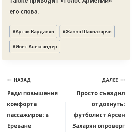
также приводит «Голос Армении»
его слова.
Метки
#
Артак Варданян
#
Жанна Шахназарян
записи:
#
Ивет Александер
Навигация
НАЗАД
ДАЛЕЕ
по
Ради повышения
Просто съездил
записям
комфорта
отдохнуть:
пассажиров: в
футболист Арсен
Ереване
Захарян опроверг