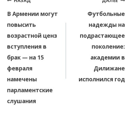
НАЗАД
ДАЛЕЕ
по
В Армении могут
Футбольные
записям
повысить
надежды на
возрастной ценз
подрастающее
вступления в
поколение:
брак — на 15
академии в
февраля
Дилижане
намечены
исполнился год
парламентские
слушания