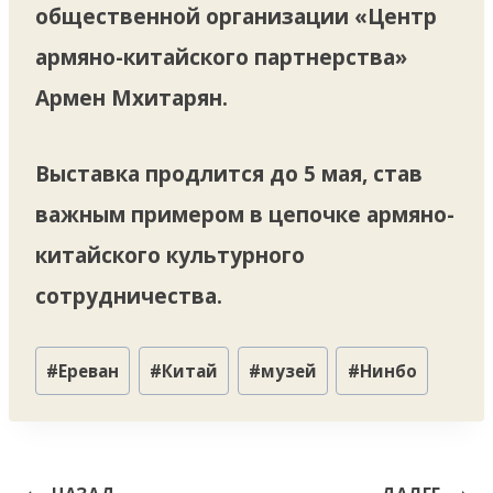
общественной организации «Центр
армяно-китайского партнерства»
Армен Мхитарян.
Выставка продлится до 5 мая, став
важным примером в цепочке армяно-
китайского культурного
сотрудничества.
Метки
#
Ереван
#
Китай
#
музей
#
Нинбо
записи:
Навигация