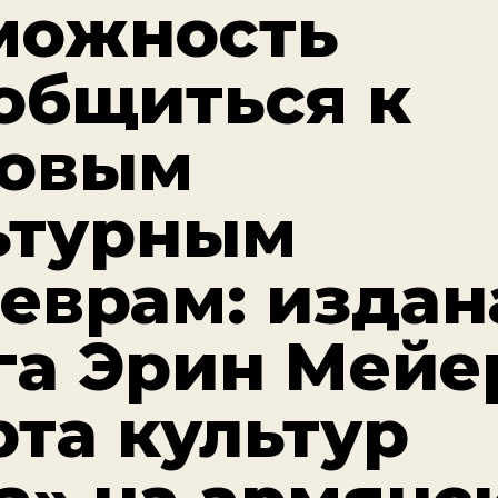
можность
общиться к
овым
ьтурным
еврам: издан
га Эрин Мейе
рта культур