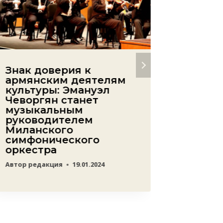
Знак доверия к
Возмо
армянским деятелям
приоб
культуры: Эмануэл
к высо
Чеворгян станет
дом-м
музыкальным
худож
руководителем
Авети
Миланского
досту
симфонического
посещ
оркестра
Автор
ред
Автор
редакция
19.01.2024