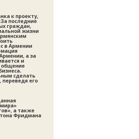
нка к проекту,
«За последние
ых граждан,
циальной жизни
армянским
роить
с в Армении
рмация
Армении, а за
ивается и
е общение
бизнеса.
ьным сделать
 переведя его
данная
 мира»
oв», а также
лтона Фридмана