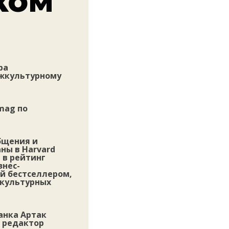
ком
ра
ежкультурному
mag по
бщения и
ны в Harvard
а в рейтинг
знес-
ей бестселлером,
 культурных
анка Артак
 редактор