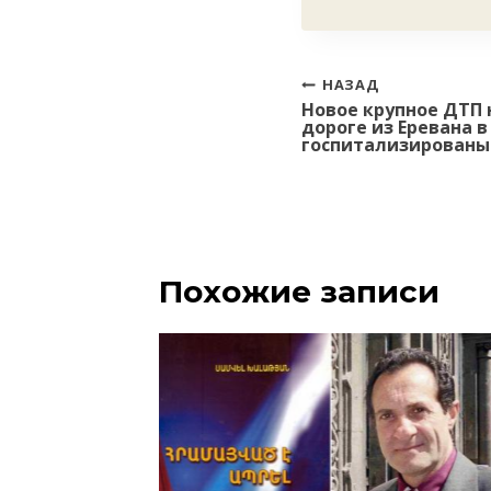
Навигация
НАЗАД
Новое крупное ДТП н
по
дороге из Еревана 
записям
госпитализированы
Похожие записи