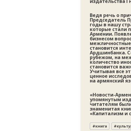
издательства Г
Ведя речь о пр
Председатель Пр
годы в нашу ст
которые стали 
Армении. Появл
бизнесом вопрос
межличностные 
становится инт
Ардшинбанка. Се
рубежом, на меж
количество ино
становится важ
Учитывая все э
ценное исследо
на армянский яз
«Новости-Армени
упомянутым изд
читателям были
знаменитая кни
«Капитализм и 
Метки
#
книга
#
культу
записи: