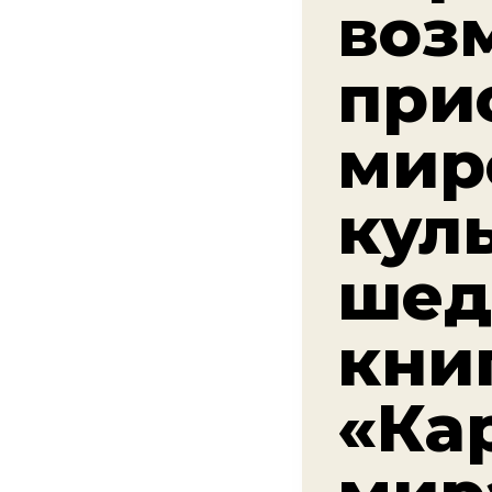
воз
при
мир
кул
шед
кни
«Ка