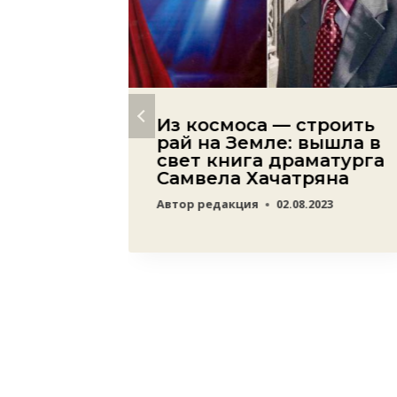
анист
Из космоса — строить
ви к
рай на Земле: вышла в
ке
свет книга драматурга
Самвела Хачатряна
23
Автор
редакция
02.08.2023