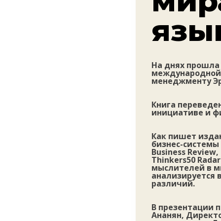
мир
язы
На днях прошла
международной 
менеджменту Эр
Книга переведе
инициативе и ф
Как пишет изда
бизнес-системы 
Business Review,
Thinkers50 Rada
мыслителей в ми
анализируется 
различий.
В презентации 
Ананян, Директ