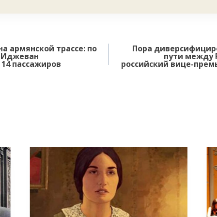
а армянской трассе: по
Пора диверсифицир
в Иджеван
пути между 
 14 пассажиров
российский вице-прем