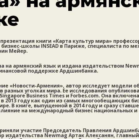
а» на армянс
ке
 презентация книги «Карта культур мира» профессо
бизнес-школы INSEAD в Париже, специалиста по м
ин Мейер.
на на армянский язык и издана издательством New
инансовой поддержке Ардшинбанка.
ние «Новости-Армения», автор исследует модели о
в разных уголках мира. Ее исследования опубликова
 Singapore Business Times и Forbes.com. Она включен
r в 2013 году как один из самых многообещающих би
ре. В книге, выпущенной в 2014 году и сразу ставш
влияние на международный бизнес национальных и
приняли участие Председатель Правления Ардшинб
ор издательства Newmag Артак Алексанян, главный