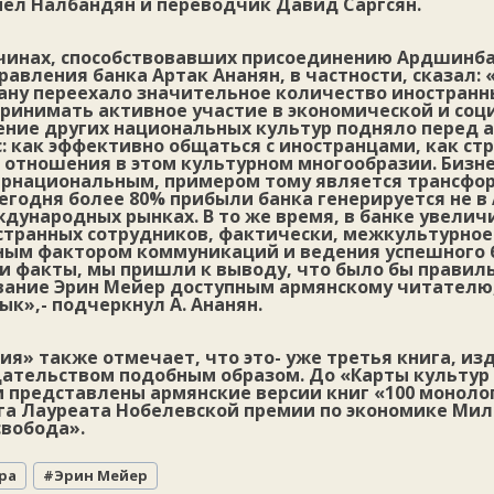
нел Налбандян и переводчик Давид Саргсян.
ичинах, способствовавших присоединению Ардшинба
авления банка Артак Ананян, в частности, сказал: 
рану переехало значительное количество иностранн
принимать активное участие в экономической и со
ение других национальных культур подняло перед 
: как эффективно общаться с иностранцами, как ст
отношения в этом культурном многообразии. Бизне
ернациональным, примером тому является трансфо
годня более 80% прибыли банка генерируется не в 
дународных рынках. В то же время, в банке увелич
странных сотрудников, фактически, межкультурно
ным фактором коммуникаций и ведения успешного 
ти факты, мы пришли к выводу, что было бы правил
вание Эрин Мейер доступным армянскому читателю,
ык»,- подчеркнул А. Ананян.
я» также отмечает, что это- уже третья книга, из
ательством подобным образом. До «Карты культур
 представлены армянские версии книг «100 монолог
га Лауреата Нобелевской премии по экономике Ми
свобода».
ра
#
Эрин Мейер