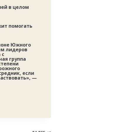
зей в целом
жит помогать
ионе Южного
ем лидеров
 с
чая группа
степени
орожного
средник, если
частвовать», —