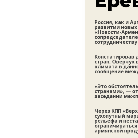
Ере
Россия, как и А
развитии новых
«Новости-Армен
сопредседателе
сотрудничеству
Констатировав 
стран, Оверчук 
климата в данно
сообщение межд
«Это обстоятел
странами», — от
заседании межп
Через КПП «Верх
сухопутный мар
рельефа и неста
ограничиваться 
армянской прод