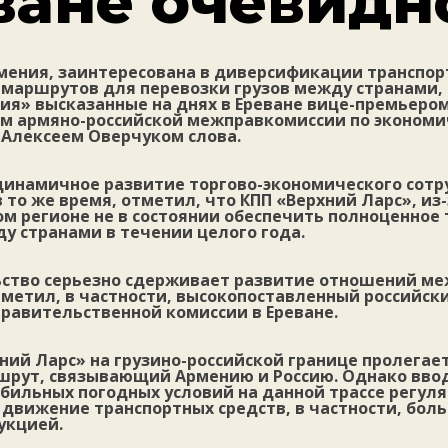
ване очевидн
рмения, заинтересована в диверсификации транспор
 маршрутов для перевозки грузов между странами,
ия» высказанные на днях в Ереване вице-премьером
м армяно-российской межправкомиссии по эконом
 Алексеем Оверчуком слова.
динамичное развитие торгово-экономического сотр
в то же время, отметил, что КПП «Верхний Ларс», из
м регионе не в состоянии обеспечить полноценное
у странами в течении целого года.
ьство серьезно сдерживает развитие отношений м
метил, в частности, высокопоставленный российск
равительственной комиссии в Ереване.
ний Ларс» на грузино-российской границе пролега
шрут, связывающий Армению и Россию. Однако вво
бильных погодных условий на данной трассе регул
движение транспортных средств, в частности, боль
укцией.