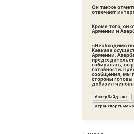
Он также отмет
отвечает интер
Кроме того, он 
Армении и Азер
«Необходимо по
Кавказа осущес
Армении, Азерба
председательст
собиралась, вы
готовности. Пр
сообщения, мы г
стороны готовы 
добавил чиновн
Метки
#
азербайджан
записи:
#
транспортные к