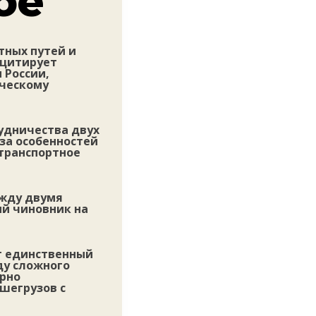
ое
тных путей и
 цитирует
 России,
ическому
удничества двух
-за особенностей
 транспортное
ежду двумя
ий чиновник на
ет единственный
ду сложного
ярно
шегрузов с