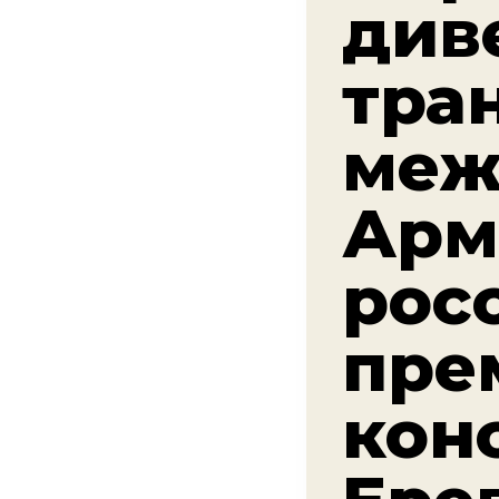
див
тра
меж
Арм
рос
пре
кон