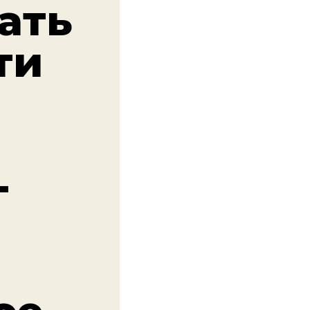
ать
ти
-