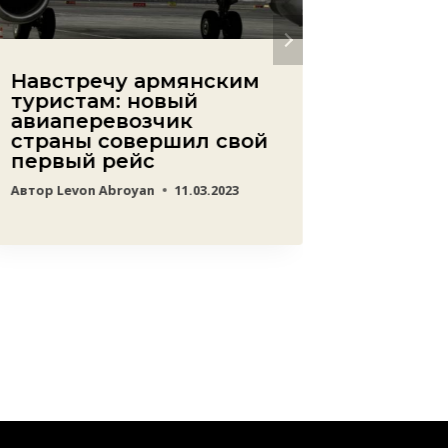
Навстречу армянским
И к че
туристам: новый
приве
авиаперевозчик
амери
страны совершил свой
предс
первый рейс
внесен
оборо
Автор
Levon Abroyan
11.03.2023
Автор
ред