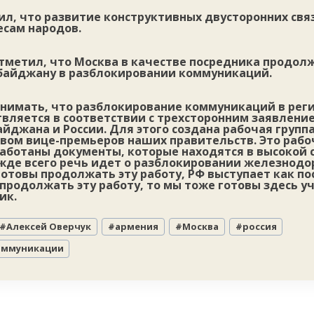
ил, что развитие конструктивных двусторонних свя
есам народов.
отметил, что Москва в качестве посредника продол
байджану в разблокировании коммуникаций.
нимать, что разблокирование коммуникаций в рег
твляется в соответствии с трехсторонним заявлени
йджана и России. Для этого создана рабочая группа
вом вице-премьеров наших правительств. Это рабо
работаны документы, которые находятся в высокой 
ежде всего речь идет о разблокировании железнод
отовы продолжать эту работу, РФ выступает как по
продолжать эту работу, то мы тоже готовы здесь у
ик.
#
Алексей Оверчук
#
армения
#
Москва
#
россия
оммуникации