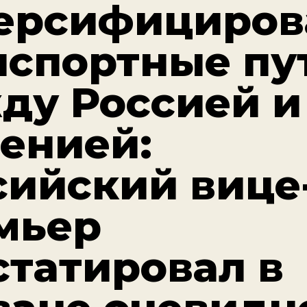
ерсифициров
нспортные пу
ду Россией и
енией:
сийский вице
мьер
статировал в