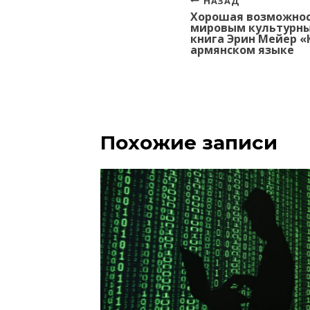
Навигация
НАЗАД
Хорошая возможнос
по
мировым культурны
записям
книга Эрин Мейер «
армянском языке
Похожие записи