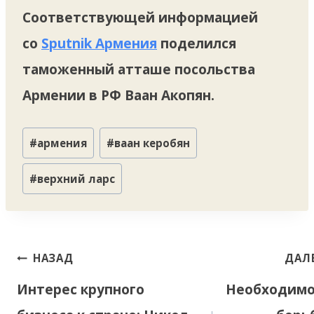
Соответствующей информацией
со
Sputnik Армения
поделился
таможенный атташе посольства
Армении в РФ Ваан Акопян.
Метки
#
армения
#
ваан керобян
записи:
#
верхний ларс
Навигация
НАЗАД
ДАЛ
по
Интерес крупного
Необходимо
записям