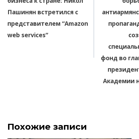
бизнеса к стране: Никол
борь
Пашинян встретился с
антиармян
представителем “Amazon
пропаган
web services”
со
специаль
фонд во гла
президен
Академии 
Похожие записи