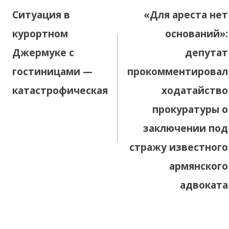
по
Ситуация в
«Для ареста нет
записям
курортном
оснований»:
Джермуке с
депутат
гостиницами —
прокомментировал
катастрофическая
ходатайство
прокуратуры о
заключении под
стражу известного
армянского
адвоката