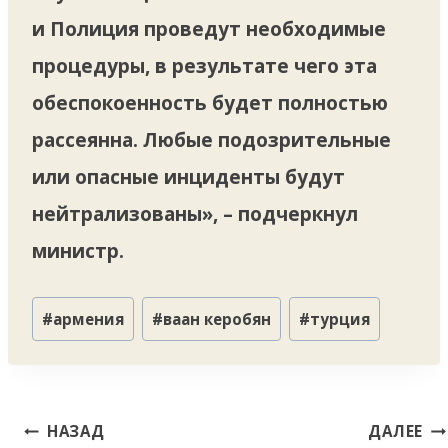
и Полиция проведут необходимые
процедуры, в результате чего эта
обеспокоенность будет полностью
рассеянна. Любые подозрительные
или опасные инциденты будут
нейтрализованы», – подчеркнул
министр.
Метки
#
армения
#
ваан керобян
#
турция
записи:
Навигация
НАЗАД
ДАЛЕЕ