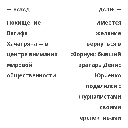
Навигация
НАЗАД
ДАЛЕЕ
по
Похищение
Имеется
записям
Вагифа
желание
Хачатряна — в
вернуться в
центре внимания
сборную: бывший
мировой
вратарь Денис
общественности
Юрченко
поделился с
журналистами
своими
перспективами