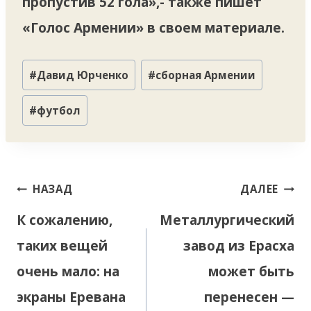
пропустив 52 гола»,- также пишет
«Голос Армении» в своем материале.
Метки
#
Давид Юрченко
#
сборная Армении
записи:
#
футбол
Навигация
НАЗАД
ДАЛЕЕ
по
К сожалению,
Металлургический
записям
таких вещей
завод из Ерасха
очень мало: на
может быть
экраны Еревана
перенесен —