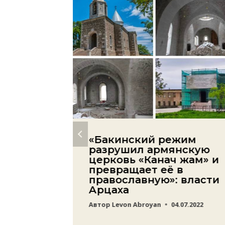
игнут,
«Бакинский режим
е
разрушил армянскую
церковь «Канач жам» и
превращает её в
православную»: власти
ении
Арцаха
матам
Автор
Levon Abroyan
04.07.2022
24