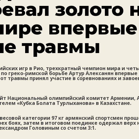
оевал золото 
нире впервые
ле травмы
йских игр в Рио, трехкратный чемпион мира и чет
по греко-римской борьбе Артур Алексанян впервые
от травмы принял участие в соревнованиях и заво
айт Национальный олимпийский комитет Армении, 
елем «Кубка Болата Турлыханова» в Казахстане.
есовой категории 97 кг армянский спортсмен прош
ех боях, затем в итоговом поединке одержал верх 
ксандром Головиным со счетом 3:1.