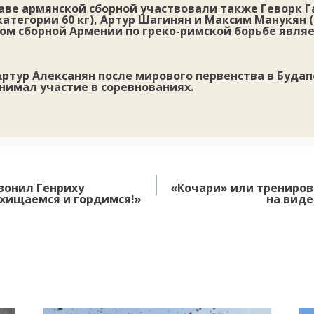
таве армянской сборной участвовали также Геворк 
категории 60 кг), Артур Шагинян и Максим Манукян (о
ом сборной Армении по греко-римской борьбе явля
ртур Алексанян после мирового первенства в Буда
инимал участие в соревнованиях.
вонил Генриху
«Кочари» или трениров
схищаемся и гордимся!»
на виде